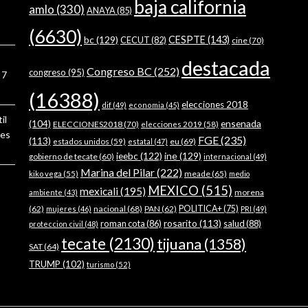
baja california
amlo
(330)
ANAYA
(85)
(6630)
bc
(129)
CESPTE
(143)
CECUT
(82)
cine
(70)
destacada
Congreso BC
(252)
congreso
(95)
7
(16388)
elecciones 2018
dif
(49)
economia
(45)
il
ensenada
(104)
ELECCIONES2018
(70)
elecciones 2019
(58)
ses
FGE
(235)
(113)
estados unidos
(59)
eu
(69)
estatal
(47)
ieebc
(122)
ine
(129)
gobierno de tecate
(60)
internacional
(49)
Marina del Pilar
(222)
meade
(65)
kiko vega
(55)
medio
MEXICO
(515)
mexicali
(195)
morena
ambiente
(43)
(62)
nacional
(68)
PAN
(62)
POLITICA+
(75)
mujeres
(46)
PRI
(49)
rosarito
(113)
roman cota
(86)
salud
(88)
proteccion civil
(48)
tecate
(2130)
tijuana
(1358)
SAT
(64)
TRUMP
(102)
turismo
(52)