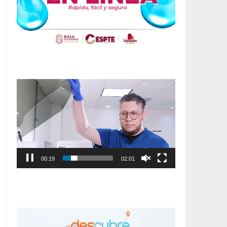
Reproductor
de
vídeo
00:20
02:01