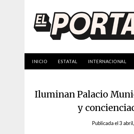
Saltar
al
contenido
INICIO
ESTATAL
INTERNACIONAL
Iluminan Palacio Munic
y conciencia
Publicada el
3 abri