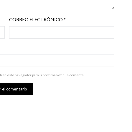
CORREO ELECTRÓNICO
*
b en este navegador para la próxima vez que comente.