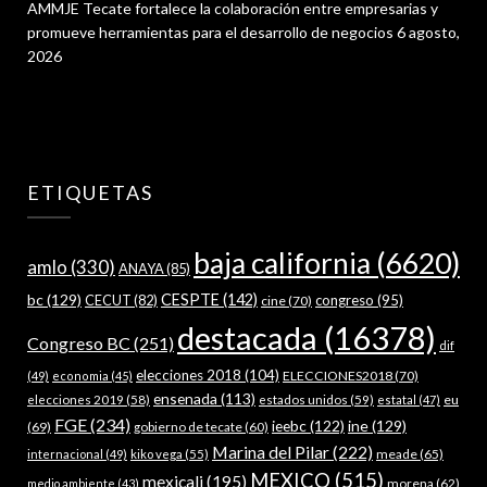
AMMJE Tecate fortalece la colaboración entre empresarias y
promueve herramientas para el desarrollo de negocios
6 agosto,
2026
ETIQUETAS
baja california
(6620)
amlo
(330)
ANAYA
(85)
bc
(129)
CESPTE
(142)
CECUT
(82)
congreso
(95)
cine
(70)
destacada
(16378)
Congreso BC
(251)
dif
elecciones 2018
(104)
ELECCIONES2018
(70)
(49)
economia
(45)
ensenada
(113)
estados unidos
(59)
eu
elecciones 2019
(58)
estatal
(47)
FGE
(234)
ieebc
(122)
ine
(129)
(69)
gobierno de tecate
(60)
Marina del Pilar
(222)
meade
(65)
internacional
(49)
kiko vega
(55)
MEXICO
(515)
mexicali
(195)
morena
(62)
medio ambiente
(43)